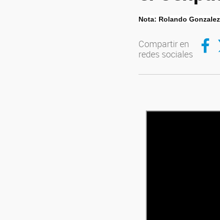
Nota: Rolando Gonzalez
Compar
C
Compartir en
redes sociales