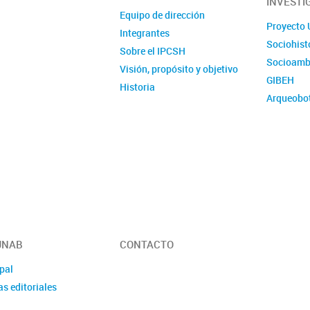
INVESTI
Equipo de dirección
Proyecto 
Integrantes
Sociohist
Sobre el IPCSH
Socioamb
Visión, propósito y objetivo
GIBEH
Historia
Arqueobo
Florencia del Castillo Bernal
Artes y Ci
Proyecto institucional
 JNAB
CONTACTO
pal
s editoriales