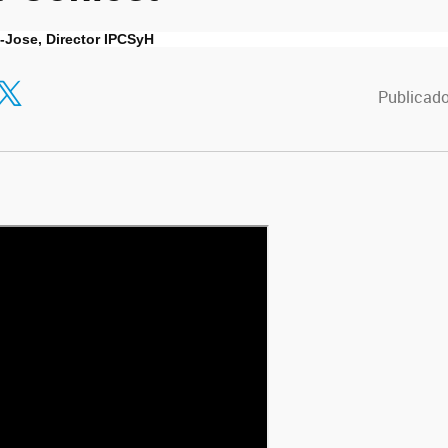
-Jose, Director IPCSyH
tir en Facebook
ompartir en Twitter
Publicado