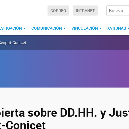
CORREO
INTRANET
VESTIGACIÓN
COMUNICACIÓN
VINCULACIÓN
XVII JNAB
 Cenpat-Conicet
ierta sobre DD.HH. y Jus
t-Conicet