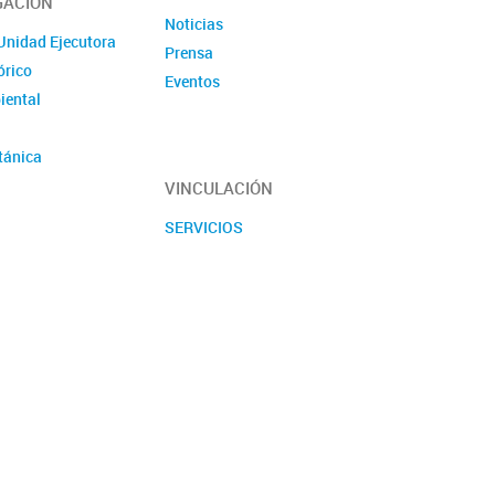
GACIÓN
Noticias
Unidad Ejecutora
Prensa
órico
Eventos
iental
tánica
encias
VINCULACIÓN
SERVICIOS