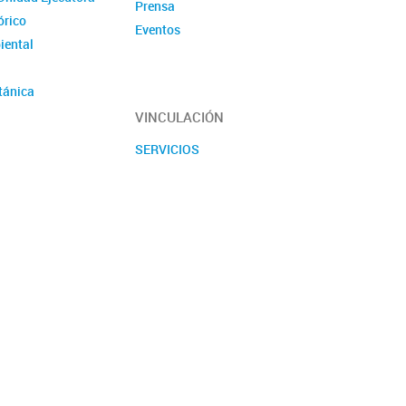
Prensa
órico
Eventos
iental
tánica
encias
VINCULACIÓN
SERVICIOS