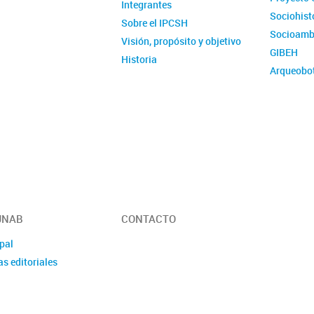
Integrantes
Sociohist
Sobre el IPCSH
Socioamb
Visión, propósito y objetivo
GIBEH
Historia
Arqueobo
Florencia del Castillo Bernal
Artes y Ci
Proyecto institucional
 JNAB
CONTACTO
pal
s editoriales