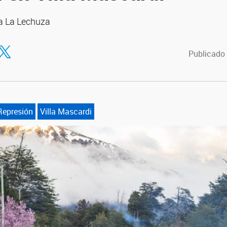
a La Lechuza
tir en Facebook
ompartir en Twitter
Publicado 
Represión
Villa Mascardi