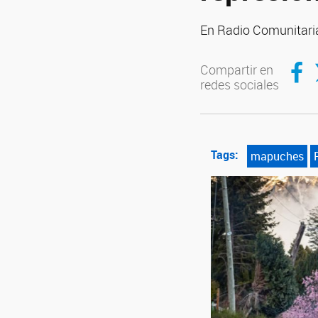
En Radio Comunitari
Compar
C
Compartir en
redes sociales
Tags:
mapuches