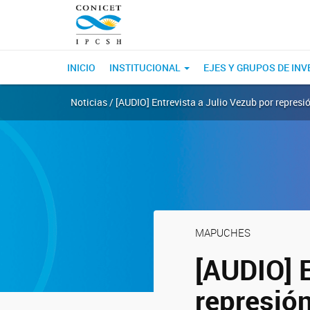
INICIO
INSTITUCIONAL
EJES Y GRUPOS DE IN
Noticias / [AUDIO] Entrevista a Julio Vezub por represi
MAPUCHES
[AUDIO] E
represión